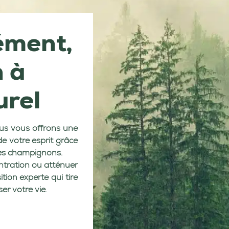
ément,
n à
urel
s vous offrons une
 de votre esprit grâce
es champignons.
entration ou atténuer
ion experte qui tire
r votre vie.