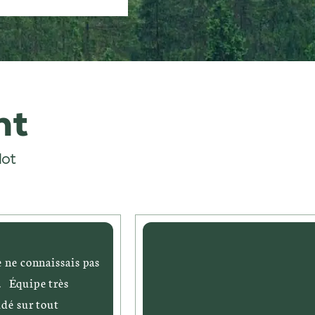
nt
lot
e ne connaissais pas
. Équipe très
idé sur tout