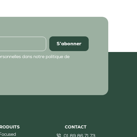
S'abonner
sonnelles dans notre politique de
RODUITS
CONTACT
 Focused
01 89 86 71 73