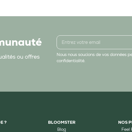
mmunauté
Nous nous soucions de vos données per
alités ou offres
confidentialité.
E ?
BLOOMSTER
NOS P
Blog
Feel